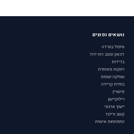
נושאים נפוצים
טיפול בחרדה
דכאון ומצב רוח ירוד
בדידות
רווקות מאוחרת
שחיקה ועומס
בחירת קריירה
פיטורין
רילוקיישן
ייעוץ ארגוני
קשב וריכוז
התפתחות אישית