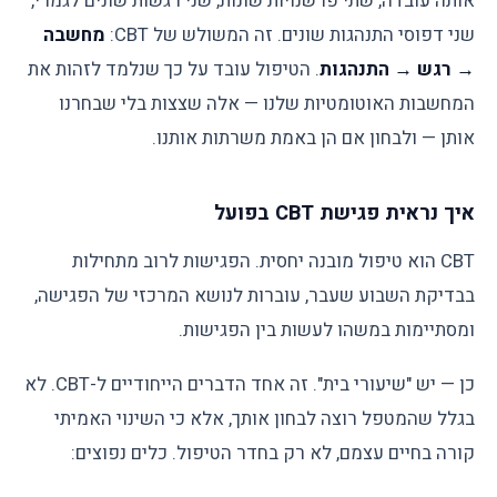
אותה עובדה, שתי פרשנויות שונות, שני רגשות שונים לגמרי,
שני דפוסי התנהגות שונים. זה המשולש של CBT:
מחשבה
→ רגש → התנהגות
. הטיפול עובד על כך שנלמד לזהות את
המחשבות האוטומטיות שלנו — אלה שצצות בלי שבחרנו
אותן — ולבחון אם הן באמת משרתות אותנו.
איך נראית פגישת CBT בפועל
CBT הוא טיפול מובנה יחסית. הפגישות לרוב מתחילות
בבדיקת השבוע שעבר, עוברות לנושא המרכזי של הפגישה,
ומסתיימות במשהו לעשות בין הפגישות.
כן — יש "שיעורי בית". זה אחד הדברים הייחודיים ל-CBT. לא
בגלל שהמטפל רוצה לבחון אותך, אלא כי השינוי האמיתי
קורה בחיים עצמם, לא רק בחדר הטיפול. כלים נפוצים: