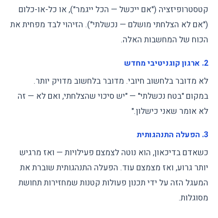
קטסטרופיזציה ("אם ייכשל — הכל ייגמר"), או כל-או-כלום
("אם לא הצלחתי מושלם — נכשלתי"). הזיהוי לבד מפחית את
הכוח של המחשבות האלה.
2. ארגון קוגניטיבי מחדש
לא מדובר בלחשוב חיובי. מדובר בלחשוב מדויק יותר.
במקום "בטח נכשלתי" — "יש סיכוי שהצלחתי, ואם לא — זה
לא אומר שאני כישלון."
3. הפעלה התנהגותית
כשאדם בדיכאון, הוא נוטה לצמצם פעילויות — ואז מרגיש
יותר גרוע, ואז מצמצם עוד. הפעלה התנהגותית שוברת את
המעגל הזה על ידי תכנון פעולות קטנות שמחזירות תחושת
מסוגלות.