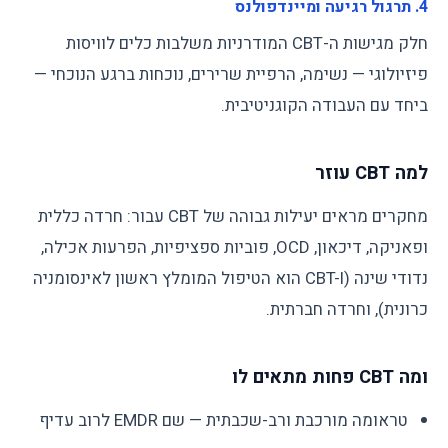
4. תרגול רגיעה ומיינדפולנס
חלק מגישות ה-CBT המודרניות משלבות כלים לוויסות
פיזיולוגי — נשימה, הרפיית שרירים, נוכחות ברגע הנוכחי —
ביחד עם העבודה הקוגניטיבית.
למה CBT עוזר
מחקרים מראים יעילות גבוהה של CBT עבור: חרדה כללית
ופאניקה, דיכאון, OCD, פוביות ספציפיות, הפרעות אכילה,
נדודי שינה (CBT-I הוא הטיפול המומלץ ראשון לאינסומניה
כרונית), וחרדה חברתית.
ומה CBT פחות מתאים לו
טראומה מורכבת ורב-שכבתית — שם EMDR לרוב עדיף