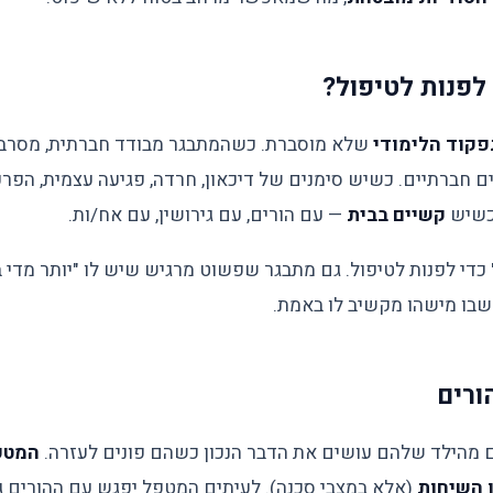
לפנות לטיפול?
פקוד הלימודי
שלא מוסברת. כשהמתבגר מבודד חברתית, מסרב
 חברתיים. כשיש סימנים של דיכאון, חרדה, פגיעה עצמית, הפרע
כשיש
קשיים בבית
— עם הורים, עם גירושין, עם אח/ות.
כדי לפנות לטיפול. גם מתבגר שפשוט מרגיש שיש לו "יותר מדי 
שבו מישהו מקשיב לו באמת.
ורים
 מהילד שלהם עושים את הדבר הנכון כשהם פונים לעזרה.
המטפ
ן השיחות
(אלא במצבי סכנה). לעיתים המטפל יפגש עם ההורים ג