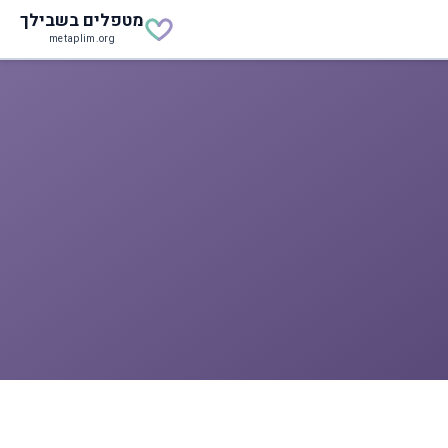
מטפלים
בשבילך
metaplim.org