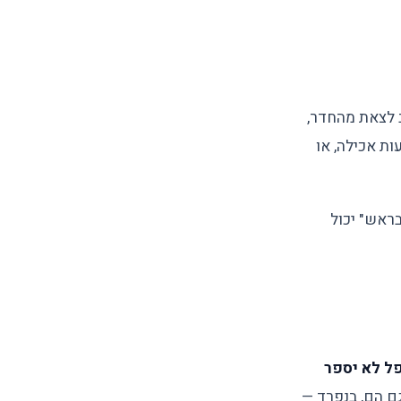
 לצאת מהחדר,
ות אכילה, או
בראש" יכול
ל לא יספר
ם הם, בנפרד —