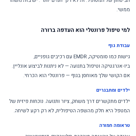
הביטחון של המטופל. זה לא רק "חמים יותר". יש בזה משהו
ממשי.
למי טיפול פרונטלי הוא העדפה ברורה
עבודת גוף
גישות כמו סומטיקה, EMDR עם רכיבים גופניים,
ביו-אנרגטיקה וטיפול בתנועה — לא ניתנות לביצוע אונליין.
אם הקושי שלך מאוחסן בגוף — פרונטלי הוא הכרחי.
ילדים ומתבגרים
ילדים מתקשרים דרך משחק, ציור ותנועה. נוכחות פיזית של
המטפל היא חלק מהשפה הטיפולית, לא רק רקע לשיחה.
טראומה חמורה