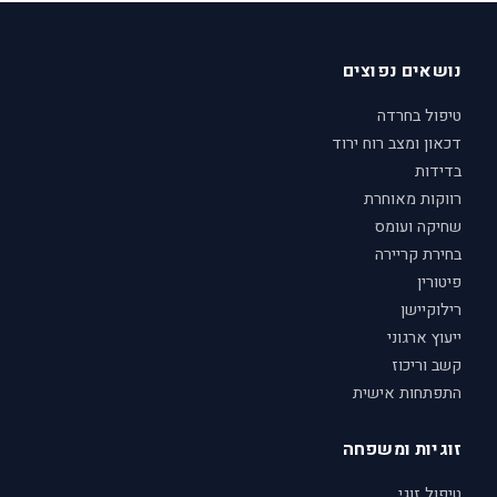
נושאים נפוצים
טיפול בחרדה
דכאון ומצב רוח ירוד
בדידות
רווקות מאוחרת
שחיקה ועומס
בחירת קריירה
פיטורין
רילוקיישן
ייעוץ ארגוני
קשב וריכוז
התפתחות אישית
זוגיות ומשפחה
טיפול זוגי