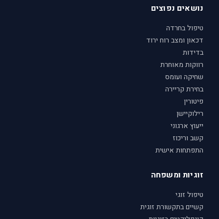
נושאים נפוצים
טיפול בחרדה
דכאון ומצב רוח ירוד
בדידות
רווקות מאוחרת
שחיקה ועומס
בחירת קריירה
פיטורין
רילוקיישן
ייעוץ ארגוני
קשב וריכוז
התפתחות אישית
זוגיות ומשפחה
טיפול זוגי
קשיים בתקשורת זוגית