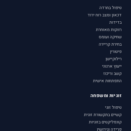
טיפול בחרדה
דכאון ומצב רוח ירוד
בדידות
רווקות מאוחרת
שחיקה ועומס
בחירת קריירה
פיטורין
רילוקיישן
ייעוץ ארגוני
קשב וריכוז
התפתחות אישית
זוגיות ומשפחה
טיפול זוגי
קשיים בתקשורת זוגית
קונפליקטים בזוגיות
פרידה וגירושין